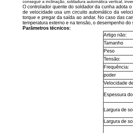
conseguir a inclinação, soldadura automática vertical, inver
O controlador quente do soldador da cunha adota o 
de velocidade usa um circuito automático da ve
torque e pregar da saída ao andar. No caso das ca
temperatura externo e na tensão, o desempenho do s
Parâmetros técnicos:
Artigo não:
Tamanho
Peso
Tensão:
Frequência:
poder
Velocidade d
Espessura do 
Largura de so
Largura de s