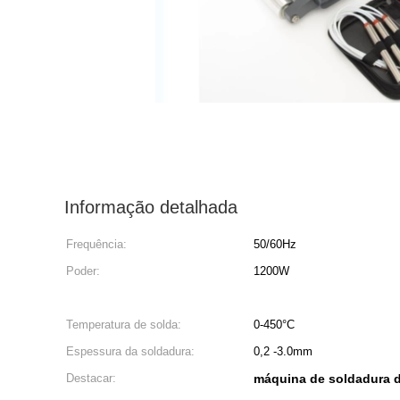
Informação detalhada
Frequência:
50/60Hz
Poder:
1200W
Temperatura de solda:
0-450°C
Espessura da soldadura:
0,2 -3.0mm
Destacar:
máquina de soldadura