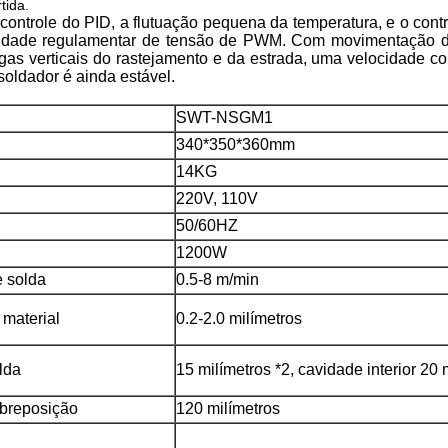
tida.
controle do PID, a flutuação pequena da temperatura, e o contr
locidade regulamentar de tensão de PWM. Com movimentação 
rgas verticais do rastejamento e da estrada, uma velocidade 
oldador é ainda estável.
SWT-NSGM1
340*350*360mm
14KG
220V, 110V
50/60HZ
1200W
e solda
0.5-8 m/min
material
0.2-2.0 milímetros
lda
15 milímetros *2, cavidade interior 20 
obreposição
120 milímetros