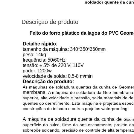
soldador quente da cu
Descrição de produto
Feito do forro plástico da lagoa do PVC G
Detalhe rápido:
tamanho da máquina: 340*350*360mm
peso: 14kg
frequência: 50/60Hz
tensão: ± 5% de 220 V, 110V
poder: 1200w
velocidade de solda: 0.5-8 m/min
Descrição do produto:
As máquinas de soldadura quentes da cunha de Geomem
membrana.
A máquina de soldadura da Geo-membrana d
superior, alta velocidade e pressão, solda materiais d
quentes do derretimento. Esta máquina é projetada especi
construções do telhado e outros projetos waterproofing.
A máquina
de soldadura quente da cunha de
Geom
superfície do sulco, filme do anti-escoamento; projeto
sobrepõe soldando, precisão de controle de alta temperatu