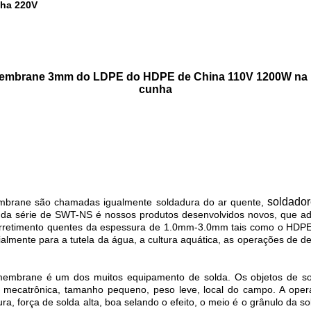
nha 220V
eomembrane 3mm do LDPE do HDPE de China 110V 1200W n
cunha
soldador
brane são chamadas igualmente soldadura do ar quente,
a série de SWT-NS é nossos produtos desenvolvidos novos, que ad
e derretimento quentes da espessura de 1.0mm-3.0mm tais como o HDPE
almente para a tutela da água, a cultura aquática, as operações de d
embrane é um dos muitos equipamento de solda. Os objetos de so
 da mecatrônica, tamanho pequeno, peso leve, local do campo. A op
ra, força de solda alta, boa selando o efeito, o meio é o grânulo da