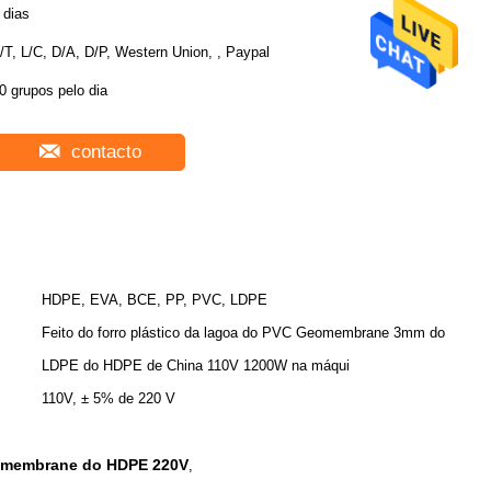
 dias
/T, L/C, D/A, D/P, Western Union, , Paypal
0 grupos pelo dia
contacto
HDPE, EVA, BCE, PP, PVC, LDPE
Feito do forro plástico da lagoa do PVC Geomembrane 3mm do
LDPE do HDPE de China 110V 1200W na máqui
110V, ± 5% de 220 V
omembrane do HDPE 220V
,