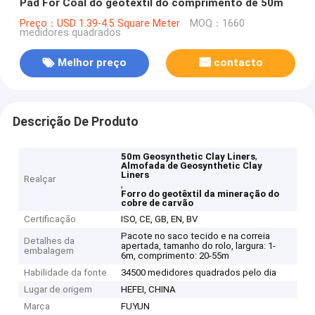
Pad For Coal do geotêxtil do comprimento de 50m
Preço：USD 1.39-4.5 Square Meter
MOQ：1660
medidores quadrados
Melhor preço
contacto
Descrição De Produto
,
50m Geosynthetic Clay Liners
Almofada de Geosynthetic Clay
Liners
Realçar
,
Forro do geotêxtil da mineração do
cobre de carvão
Certificação
ISO, CE, GB, EN, BV
Pacote no saco tecido e na correia
Detalhes da
apertada, tamanho do rolo, largura: 1-
embalagem
6m, comprimento: 20-55m
Habilidade da fonte
34500 medidores quadrados pelo dia
Lugar de origem
HEFEI, CHINA
Marca
FUYUN