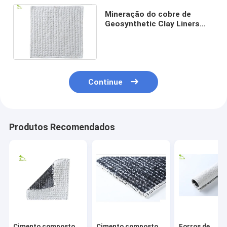
Mineração do cobre de
Geosynthetic Clay Liners
Pad For Coal do geotêxtil do
comprimento de 50m
Continue
Produtos Recomendados
Cimento composto
Cimento composto
Forros de