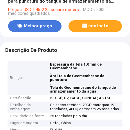
para punctura do tanque de armazenamento da
água a anti
Preço：USD 1.45-2.25 square meters
MOQ：2000
medidores quadrados
Melhor preço
contacto
Descrição De Produto
Espessura da tela 1.0mm de
Geomembrane
,
Anti tela de Geomembrane da
Realçar
punctura
,
Tela de Geomembrane do tanque de
armazenamento da água
Certificação
ISO, GB, BV, SASO, SONCAP, ASTM
Detalhes da
Os sacos tecidos, 20GP carregam 19
embalagem
toneladas, 40HQ carregam 25 toneladas
Habilidade da fonte
25 toneladas pelo dia
Lugar de origem
Hefei, China
Marca
FUYUN