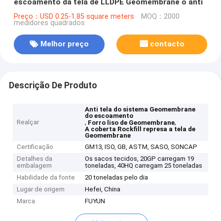
escoamento da tela de LLDPE Geomembrane o anti
Preço：USD 0.25-1.85 square meters
MOQ：2000
medidores quadrados
Melhor preço
contacto
Descrição De Produto
Anti tela do sistema Geomembrane
do escoamento
Realçar
,
,
Forro liso de Geomembrane
A coberta Rockfill represa a tela de
Geomembrane
Certificação
GM13, ISO, GB, ASTM, SASO, SONCAP
Detalhes da
Os sacos tecidos, 20GP carregam 19
embalagem
toneladas, 40HQ carregam 25 toneladas
Habilidade da fonte
20 toneladas pelo dia
Lugar de origem
Hefei, China
Marca
FUYUN