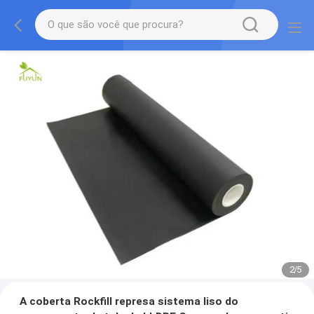
2
/
5
A coberta Rockfill represa sistema liso do